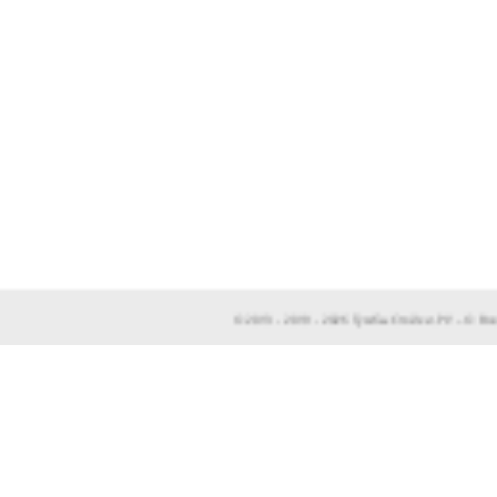
© 2013 - 2019 - 2026 ТумбыСтойки.РУ – © 