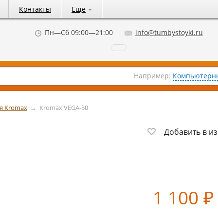
Контакты
Еще
Пн—Сб 09:00—21:00
info@tumbystoyki.ru
Например:
Компьютерны
я Kromax
→
Kromax VEGA-50
Добавить в и
1 100
₽