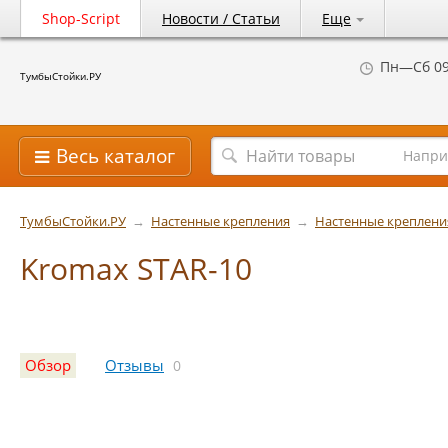
Shop-Script
Новости / Статьи
Еще
Пн—Сб 09
ТумбыСтойки.РУ
Весь каталог
Напри
ТумбыСтойки.РУ
→
Настенные крепления
→
Настенные креплени
Kromax STAR-10
Обзор
Отзывы
0