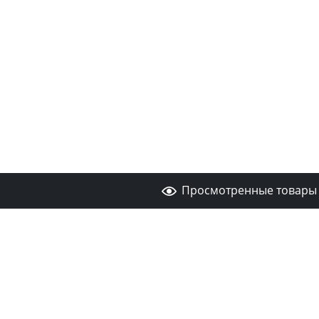
Просмотренные товары 
Адрес и телефон
Мен
О ком
+7(925)814-10-13
info@tumbystoyki.ru
© 2013 - 2019 - 2026 ТумбыСтойки.РУ – © 