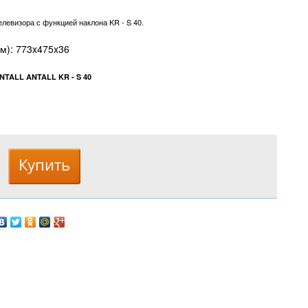
елевизора с функцией наклона KR - S 40.
м): 773x475x36
NTALL ANTALL KR - S 40