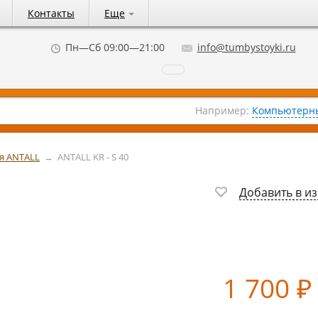
Контакты
Еще
Пн—Сб 09:00—21:00
info@tumbystoyki.ru
Например:
Компьютерны
я ANTALL
→
ANTALL KR - S 40
Добавить в и
1 700
₽