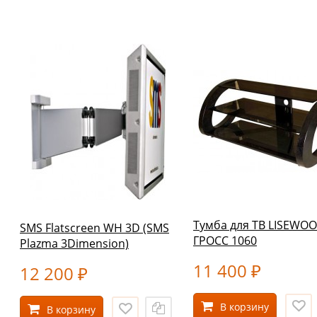
Тумба для ТВ LISEWO
SMS Flatscreen WH 3D (SMS
ГРОСС 1060
Plazma 3Dimension)
11 400
12 200
₽
₽
В корзину
В корзину