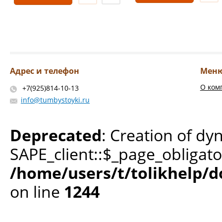
Адрес и телефон
Мен
О ком
+7(925)814-10-13
info@tumbystoyki.ru
Deprecated
: Creation of dy
SAPE_client::$_page_obligato
/home/users/t/tolikhelp/
on line
1244