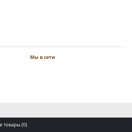
Мы в сети
 товары (
0
)