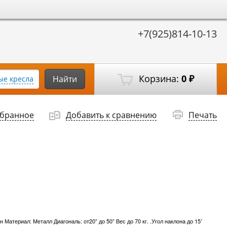
+7(925)814-10-13
Корзина:
0
Найти
е кресла
₽
збранное
Добавить к сравнению
Печать
Материал: Металл Диагональ: от20” до 50” Вес до 70 кг. .Угол наклона до 15˚