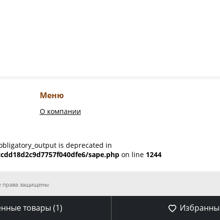
Меню
О компании
obligatory_output is deprecated in
ccdd18d2c9d7757f040dfe6/sape.php
on line
1244
Все права защищены
нные товары (
1
)
Избранные