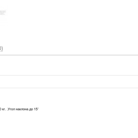
)
кг. .Угол наклона до 15˚