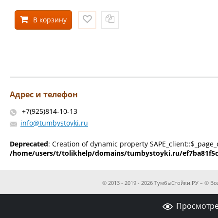
В корзину
Адрес и телефон
+7(925)814-10-13
info@tumbystoyki.ru
Deprecated
: Creation of dynamic property SAPE_client::$_page_
/home/users/t/tolikhelp/domains/tumbystoyki.ru/ef7ba81f5
© 2013 - 2019 - 2026 ТумбыСтойки.РУ – © 
Просмотре