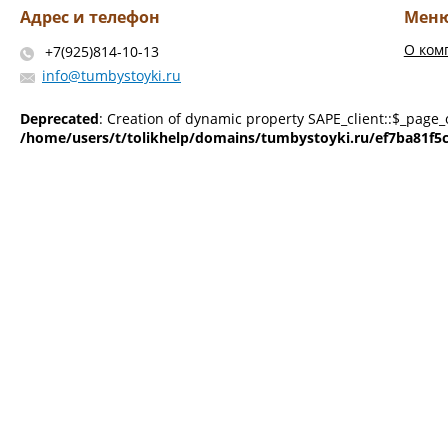
Адрес и телефон
Мен
О ком
+7(925)814-10-13
info@tumbystoyki.ru
Deprecated
: Creation of dynamic property SAPE_client::$_page_
/home/users/t/tolikhelp/domains/tumbystoyki.ru/ef7ba81f5