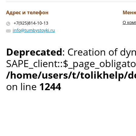
Адрес и телефон
Мен
О ком
+7(925)814-10-13
info@tumbystoyki.ru
Deprecated
: Creation of dy
SAPE_client::$_page_obligato
/home/users/t/tolikhelp/
on line
1244