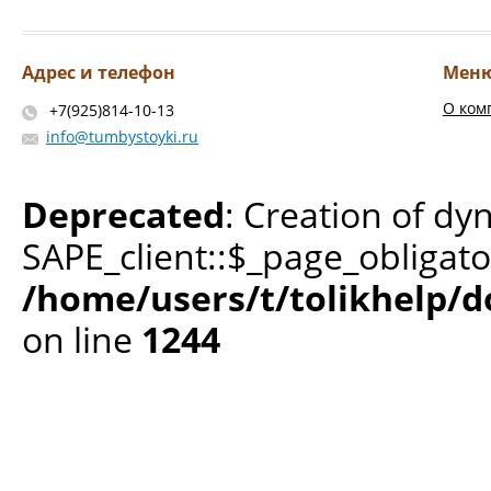
Адрес и телефон
Мен
О ком
+7(925)814-10-13
info@tumbystoyki.ru
Deprecated
: Creation of dy
SAPE_client::$_page_obligato
/home/users/t/tolikhelp/
on line
1244