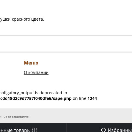
душки красного цвета.
Меню
О компании
obligatory_output is deprecated in
ccdd18d2c9d7757f040dfe6/sape.php
on line
1244
Все права защищены
нные товары (
1
)
Избранные