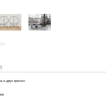
)
а и двух кресел.
мм