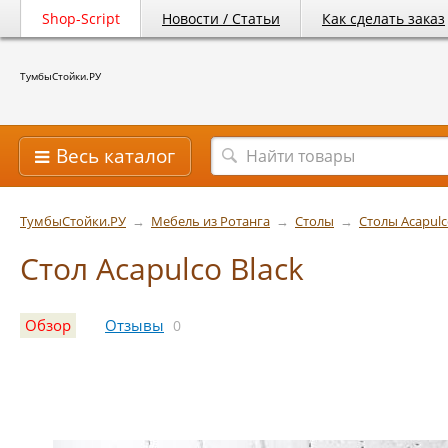
Shop-Script
Новости / Статьи
Как сделать заказ
ТумбыСтойки.РУ
Весь каталог
ТумбыСтойки.РУ
→
Мебель из Ротанга
→
Столы
→
Столы Acapul
Стол Acapulco Black
Обзор
Отзывы
0