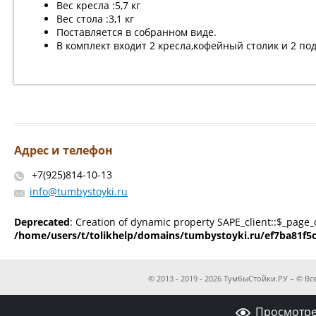
Вес кресла :5,7 кг
Вес стола :3,1 кг
Поставляется в собранном виде.
В комплект входит 2 кресла,кофейный столик и 2 по
Адрес и телефон
+7(925)814-10-13
info@tumbystoyki.ru
Deprecated
: Creation of dynamic property SAPE_client::$_page_
/home/users/t/tolikhelp/domains/tumbystoyki.ru/ef7ba81f5
© 2013 - 2019 - 2026 ТумбыСтойки.РУ – © 
Просмотре