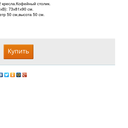
 2 кресла.Кофейный столик.
хВ): 73х81х90 см.
етр 50 см,высота 50 см.