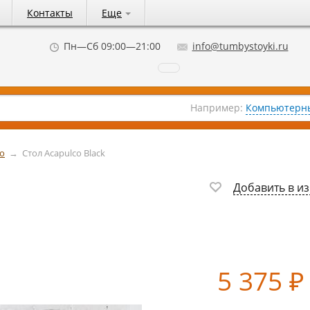
Контакты
Еще
Пн—Сб 09:00—21:00
info@tumbystoyki.ru
Например:
Компьютерны
co
→
Стол Acapulco Black
Добавить в и
5 375
₽