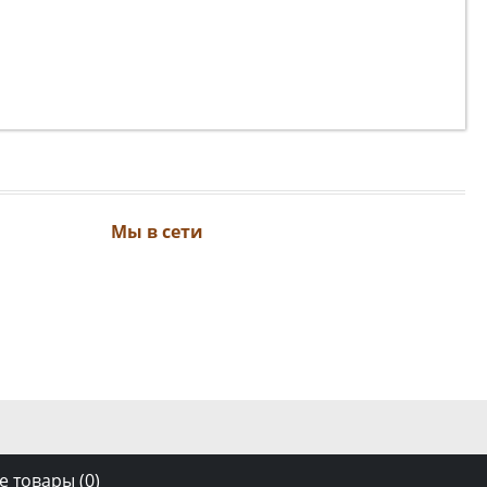
Мы в сети
 товары (
0
)