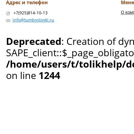
Адрес и телефон
Мен
О ком
+7(925)814-10-13
info@tumbystoyki.ru
Deprecated
: Creation of dy
SAPE_client::$_page_obligato
/home/users/t/tolikhelp/
on line
1244